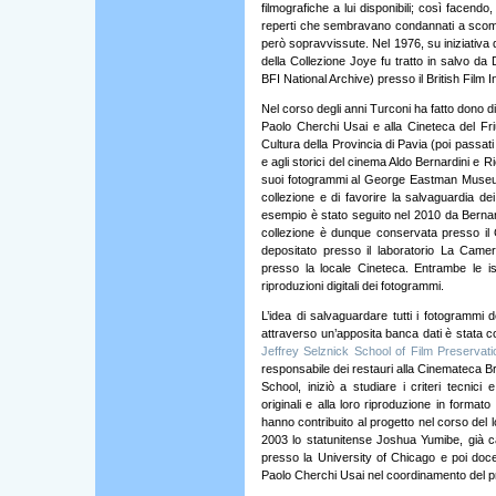
filmografiche a lui disponibili; così facend
reperti che sembravano condannati a scomp
però sopravvissute. Nel 1976, su iniziativa 
della Collezione Joye fu tratto in salvo da 
BFI National Archive) presso il British Film I
Nel corso degli anni Turconi ha fatto dono di
Paolo Cherchi Usai e alla Cineteca del Friul
Cultura della Provincia di Pavia (poi passati 
e agli storici del cinema Aldo Bernardini e 
suoi fotogrammi al George Eastman Museum 
collezione e di favorire la salvaguardia dei r
esempio è stato seguito nel 2010 da Bernardi
collezione è dunque conservata presso il
depositato presso il laboratorio La Camer
presso la locale Cineteca. Entrambe le is
riproduzioni digitali dei fotogrammi.
L’idea di salvaguardare tutti i fotogrammi 
attraverso un’apposita banca dati è stata 
Jeffrey Selznick School of Film Preservati
responsabile dei restauri alla Cinemateca Br
School, iniziò a studiare i criteri tecnici
originali e alla loro riproduzione in format
hanno contribuito al progetto nel corso de
2003 lo statunitense Joshua Yumibe, già c
presso la University of Chicago e poi doce
Paolo Cherchi Usai nel coordinamento del p