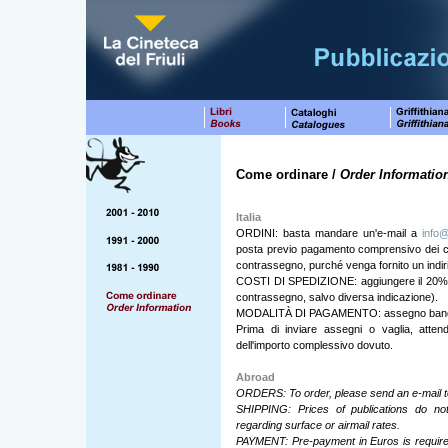
Come ordinare /
Order Informatio
Italia
ORDINI: basta mandare un'e-mail a
info@
posta previo pagamento comprensivo dei cost
contrassegno, purché venga fornito un indiri
COSTI DI SPEDIZIONE: aggiungere il 20% pe
contrassegno, salvo diversa indicazione).
MODALITÀ DI PAGAMENTO: assegno bancari
Prima di inviare assegni o vaglia, attend
dell'importo complessivo dovuto.
Abroad
ORDERS: To order, please send an e-mail 
SHIPPING: Prices of publications do not
regarding surface or airmail rates.
PAYMENT: Pre-payment in Euros is required.