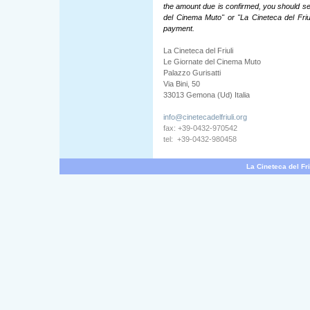
the amount due is confirmed, you should s
del Cinema Muto" or "La Cineteca del Friul
payment.
La Cineteca del Friuli
Le Giornate del Cinema Muto
Palazzo Gurisatti
Via Bini, 50
33013 Gemona (Ud) Italia
info@cinetecadelfriuli.org
fax: +39-0432-970542
tel: +39-0432-980458
La Cineteca del Fri