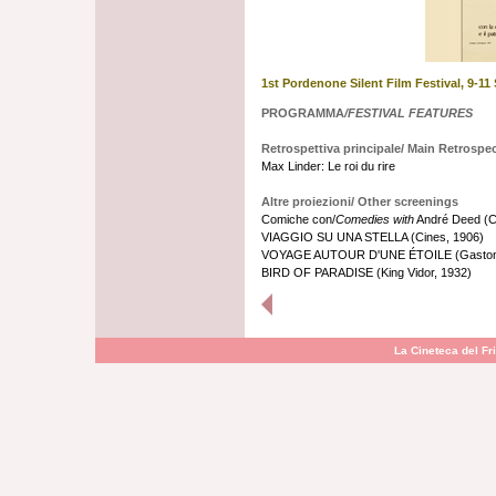
1st Pordenone Silent Film Festival, 9-11
PROGRAMMA
/FESTIVAL FEATURES
Retrospettiva principale/ Main Retrospec
Max Linder: Le roi du rire
Altre proiezioni/ Other screenings
Comiche con/
Comedies with
André Deed (Cre
VIAGGIO SU UNA STELLA (Cines, 1906)
VOYAGE AUTOUR D'UNE ÉTOILE (Gaston Ve
BIRD OF PARADISE (King Vidor, 1932)
La Cineteca del Fri