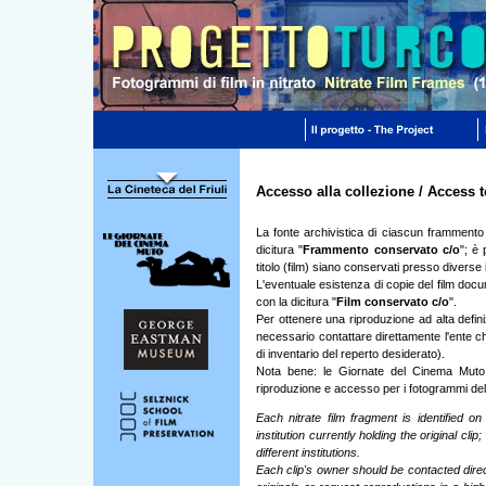
Accesso alla collezione / Access t
La fonte archivistica di ciascun frammento
dicitura "
Frammento conservato c/o
"; è
titolo (film) siano conservati presso diverse i
L'eventuale esistenza di copie del film docu
con la dicitura "
Film conservato c/o
".
Per ottenere una riproduzione ad alta defin
necessario contattare direttamente l'ente c
di inventario del reperto desiderato).
Nota bene: le Giornate del Cinema Muto 
riproduzione e accesso per i fotogrammi della
Each nitrate film fragment is identified on
institution currently holding the original cl
different institutions.
Each clip's owner should be contacted direct